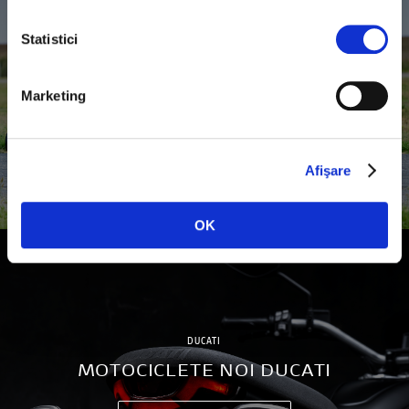
Statistici
OFERTE SPECIALE
Motociclete second hand
Marketing
DESCOPERA
Afişare
OK
DUCATI
MOTOCICLETE NOI DUCATI