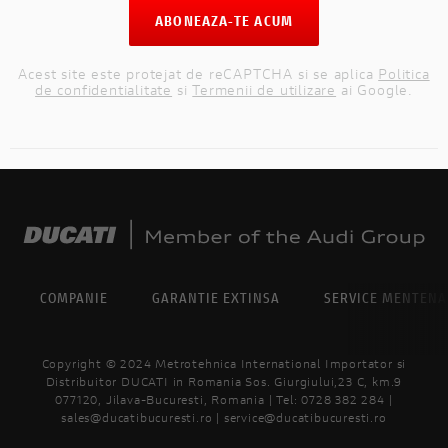
ABONEAZA-TE ACUM
Acest site este protejat de reCAPTCHA si se aplica
Politica
de confidentialitate
si
Termenii de utilizare
ai Google.
COMPANIE
GARANTIE EXTINSA
SERVICE MENTEN
Copyright © 2024 Metrotehnica International Importator si
Distribuitor DUCATI in Romania Sos. Giurgiului,23 C, km.9
077120, Jilava-Bucuresti, Romania | Tel: 0728 382 284 |
sales@ducatibucuresti.ro | service@ducatibucuresti.ro