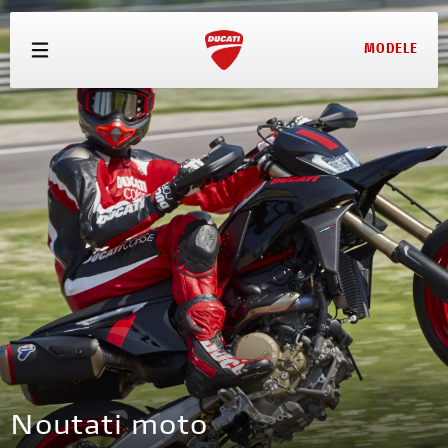
MODELE
MODELE
OFERTE
ECHIPAMENTE
SERVICE
TEST DRIVE
CONFIGURATOR
PRETURI
Noutati moto
CONTACT