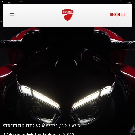
MODELE
MODELE
OFERTE
ECHIPAMENTE
SERVICE
TEST DRIVE
CONFIGURATOR
PRETURI
STREETFIGHTER V2 MY2025 / V2 / V2 S
CONTACT