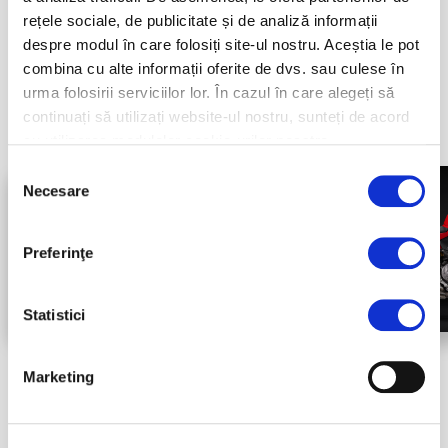
mare.
rețele sociale, de publicitate și de analiză informații
despre modul în care folosiți site-ul nostru. Aceștia le pot
combina cu alte informații oferite de dvs. sau culese în
urma folosirii serviciilor lor. În cazul în care alegeți să
continuați să utilizați website-ul nostru, sunteți de acord
cu utilizarea modulelor cookie-urilor noastre.
Selecția
Necesare
consimțământului
Preferinţe
Statistici
Marketing