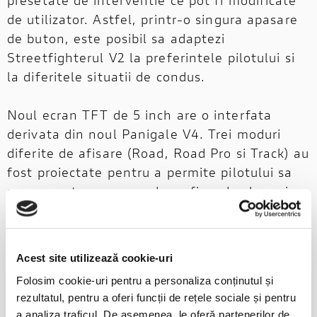
de utilizator. Astfel, printr-o singura apasare
de buton, este posibil sa adaptezi
Streetfighterul V2 la preferintele pilotului si
la diferitele situatii de condus.
Noul ecran TFT de 5 inch are o interfata
derivata din noul Panigale V4. Trei moduri
diferite de afisare (Road, Road Pro si Track) au
fost proiectate pentru a permite pilotului sa
se concentreze pe condus, afisand cele mai
importante informatii. Interfata integreaza
informatiile pentru a imbunatati lizibilitatea
datelor. De exemplu, turometrul functioneaza
Acest site utilizează cookie-uri
si ca indicator de schimbare a vitezelor,
Folosim cookie-uri pentru a personaliza conținutul și
luminandu-se in verde la turatia ideala pentru
rezultatul, pentru a oferi funcții de rețele sociale și pentru
schimbare si in rosu cand turatia este prea
a analiza traficul. De asemenea, le oferă partenerilor de