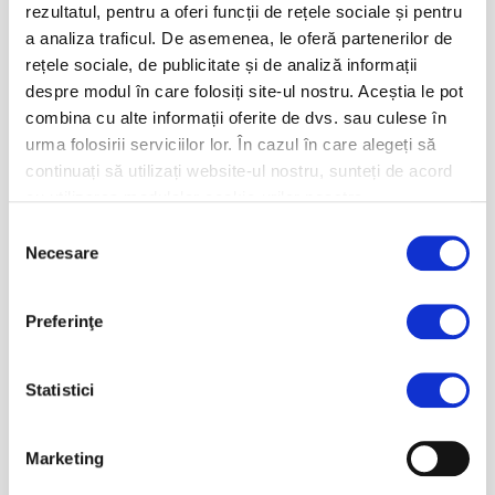
rezultatul, pentru a oferi funcții de rețele sociale și pentru
a analiza traficul. De asemenea, le oferă partenerilor de
rețele sociale, de publicitate și de analiză informații
despre modul în care folosiți site-ul nostru. Aceștia le pot
combina cu alte informații oferite de dvs. sau culese în
urma folosirii serviciilor lor. În cazul în care alegeți să
continuați să utilizați website-ul nostru, sunteți de acord
cu utilizarea modulelor cookie-urilor noastre.
Selecția
Necesare
consimțământului
Preferinţe
Statistici
Semi-ghidoane Racing coborate
Marketing