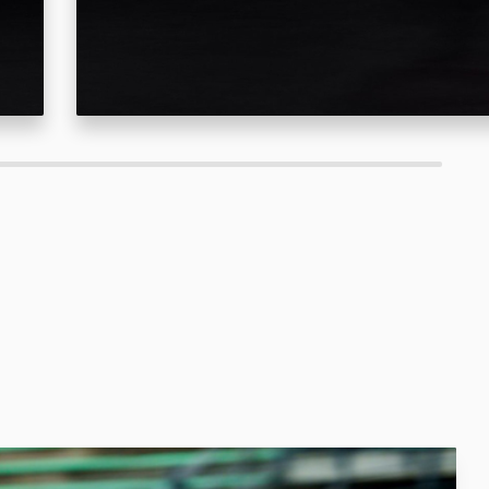
 scaun suplimentar pentru pasager
cesoriu.