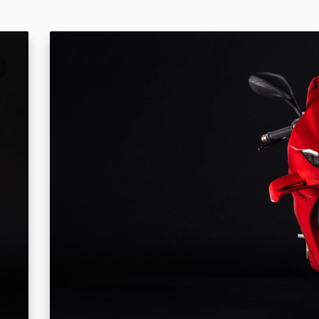
ta noul Panigale V4, Centro Stile
irat din legendarul Ducati 916.
rilor a fost, de asemenea, integrarea
nomice si aerodinamice din
 curse Desmosedici GP. Privirea
ui Panigale V4 gaseste echilibrul
ontala si cea din spate a
ipic modelului 916, amintind de
cletelor MotoGP din ultimii ani.
le modelului 916 au fost, de
rsa de inspiratie pentru proiectarea
, unde aspectul agresiv este
umina DRL in forma de „V”, tipica
etele sportive Ducati.
4 este oferit in configuratie