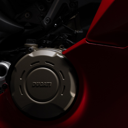
Streetfighter
Hypermotard 698 Mon
Multistrada
STREETFIGHTER
Panigale
Supersport
Scrambler
STREETFIGHTER
SCRAMBL
Streetfighter V4 S
Scrambler 
Streetfighter V4
Scrambler F
Streetfighter V2
Scrambler 
Scrambler 