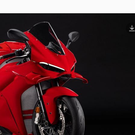
Pentru a proiec
Ducati s-a insp
Scopul designe
solutiilor ergo
motocicleta de
laterala a noul
intre partea fr
motocicletei, t
formele motoci
Liniile unice a
asemenea, o su
farului frontal
accentuat de l
pentru motocicl
Noul Panigale V