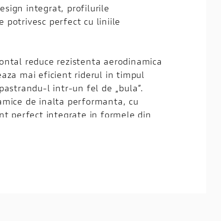
sign integrat, profilurile
 potrivesc perfect cu liniile
rontal reduce rezistenta aerodinamica
eaza mai eficient riderul in timpul
 pastrandu-l intr-un fel de „bula”.
namice de inalta performanta, cu
unt perfect integrate in formele din
d acelasi nivel de apasare
a si modelul anterior. Retragerea
c a carenajului fata de roata din fata
a mai agila la schimbarea directiei la
himbarea formei aripii frontale a
e asemenea, eficienta sistemului de