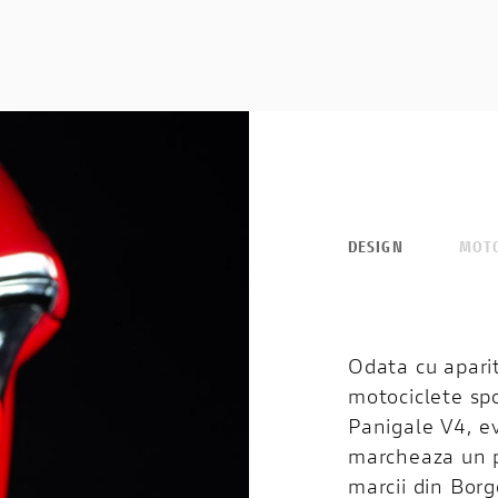
DESIGN
MOT
Odata cu aparit
motociclete spo
Panigale V4, ev
marcheaza un p
marcii din Borgo