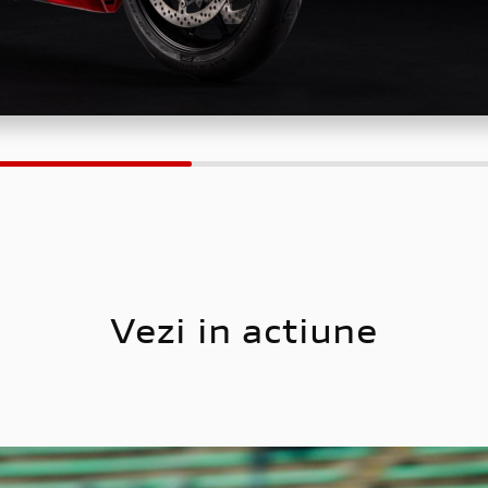
monoloc, cu un
disponibil ca ac
Vezi in actiune