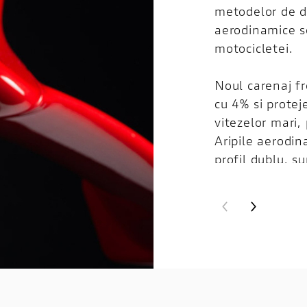
metodelor de de
aerodinamice se
motocicletei.
Noul carenaj f
cu 4% si protej
vitezelor mari,
Aripile aerodi
profil dublu, s
fata, mentinan
aerodinamica c
marginii de ata
face motociclet
viteze mari. Sc
imbunatatit, d
racire.