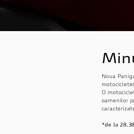
Minu
Noua Paniga
motocicletel
O motociclet
oamenilor p
caracterizat
*de la 28.3