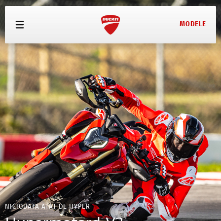
MODELE
MODELE
OFERTE
ECHIPAMENTE
SERVICE
TEST DRIVE
CONFIGURATOR
PRETURI
NICIODATA ATAT DE HYPER
CONTACT