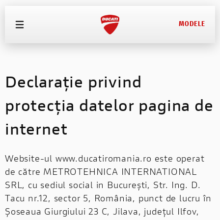
MODELE
MODELE
Declarație privind
OFERTE
protecția datelor pagina de
ECHIPAMENTE
internet
SERVICE
TEST DRIVE
Website-ul www.ducatiromania.ro este operat
de către METROTEHNICA INTERNATIONAL
CONFIGURATOR
SRL, cu sediul social in București, Str. Ing. D.
PRETURI
Tacu nr.12, sector 5, România, punct de lucru în
Șoseaua Giurgiului 23 C, Jilava, județul Ilfov,
CONTACT