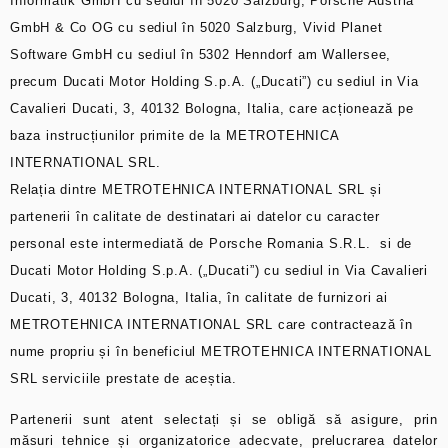
Informatik GmbH cu sediul în 5020 Salzburg, Porsche Austria
GmbH & Co OG cu sediul în 5020 Salzburg, Vivid Planet
Software GmbH cu sediul în 5302 Henndorf am Wallersee,
precum Ducati Motor Holding
S.p.A. („Ducati”) cu sediul in Via
Cavalieri Ducati, 3, 40132 Bologna, Italia,
care acționează pe
baza instrucțiunilor primite de la
METROTEHNICA
INTERNATIONAL SRL
.
Relația dintre METROTEHNICA INTERNATIONAL SRL și
partenerii
în calitate de destinatari ai datelor cu caracter
personal
este intermediată de Porsche Romania S.R.L. si
de
Ducati Motor Holding
S.p.A. („Ducati”) cu sediul in Via Cavalieri
Ducati, 3, 40132 Bologna, Italia, în calitate de furnizori ai
METROTEHNICA INTERNATIONAL SRL care contractează în
nume propriu și în beneficiul METROTEHNICA INTERNATIONAL
SRL serviciile prestate de aceștia.
Partenerii sunt atent selectați și se obligă să asigure, prin
măsuri tehnice și organizatorice adecvate, prelucrarea datelor