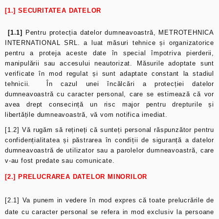
[1.] SECURITATEA DATELOR
[1.1]
Pentru protecția datelor dumneavoastră, METROTEHNICA
INTERNATIONAL SRL. a luat măsuri tehnice și organizatorice
pentru a proteja aceste date în special împotriva pierderii,
manipulării sau accesului neautorizat. Măsurile adoptate sunt
verificate în mod regulat și sunt adaptate constant la stadiul
tehnicii. În cazul unei încălcări a protecției datelor
dumneavoastră cu caracter personal, care se estimează că vor
avea drept consecință un risc major pentru drepturile și
libertățile dumneavoastră, vă vom notifica imediat.
[1.2] Vă rugăm să rețineți că sunteți personal răspunzător pentru
confidențialitatea și păstrarea în condiții de siguranță a datelor
dumneavoastră de utilizator sau a parolelor dumneavoastră, care
v-au fost predate sau comunicate.
[2.] PRELUCRAREA DATELOR MINORILOR
[2.1] Va punem in vedere în mod expres că toate prelucrările de
date cu caracter personal se refera in mod exclusiv la persoane