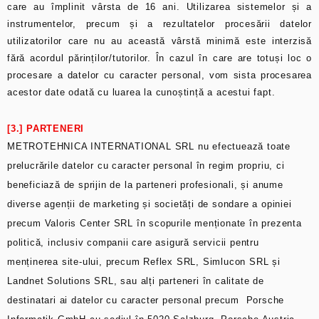
care au împlinit vârsta de 16 ani. Utilizarea sistemelor și a
instrumentelor, precum și a rezultatelor procesării datelor
utilizatorilor care nu au această vârstă minimă este interzisă
fără acordul părinților/tutorilor. În cazul în care are totuși loc o
procesare a datelor cu caracter personal, vom sista procesarea
acestor date odată cu luarea la cunoștință a acestui fapt.
[3.] PARTENERI
METROTEHNICA INTERNATIONAL SRL nu efectuează toate
prelucrările datelor cu caracter personal în regim propriu, ci
beneficiază de sprijin de la parteneri profesionali, și anume
diverse agenții de marketing și societăți de sondare a opiniei
precum Valoris Center SRL în scopurile menționate în prezenta
politică, inclusiv companii care asigură servicii pentru
menținerea site-ului, precum Reflex SRL, Simlucon SRL și
Landnet Solutions SRL, sau alți parteneri în calitate de
destinatari ai datelor cu caracter personal precum Porsche