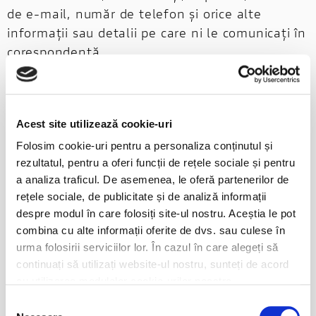
de e-mail, număr de telefon și orice alte
informații sau detalii pe care ni le comunicați în
corespondență.
· Scop: Transmiterea de răspunsuri la
întrebări, reclamații sau solicitări prin
intermediul canalelor de socializare.
Acest site utilizează cookie-uri
Folosim cookie-uri pentru a personaliza conținutul și
· Temei: Interes legitim, care ne permite
rezultatul, pentru a oferi funcții de rețele sociale și pentru
să interactionam cu persoanele interesate de
a analiza traficul. De asemenea, le oferă partenerilor de
informatiile publicate pe paginile societatii prin
rețele sociale, de publicitate și de analiză informații
intermediul canalelor de socializare precum
despre modul în care folosiți site-ul nostru. Aceștia le pot
Facebook, Instagram, Twitter si sa oferim
combina cu alte informații oferite de dvs. sau culese în
răspunsuri la întrebările, reclamațiile sau
urma folosirii serviciilor lor. În cazul în care alegeți să
continuați să utilizați website-ul nostru, sunteți de acord
solicitările utilizatorilor care ni se adreseaza.
cu utilizarea modulelor cookie-urilor noastre.
· Durată de stocare: 4 ani
Selecția