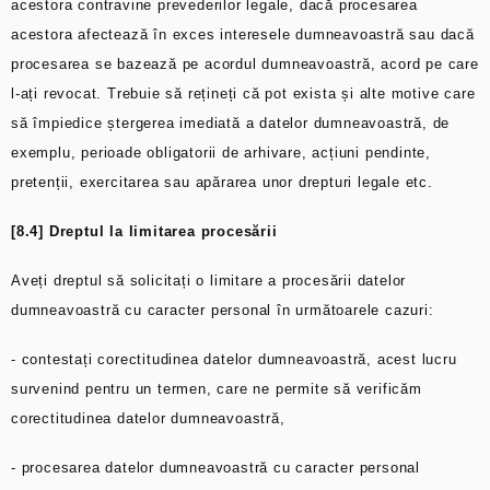
acestora contravine prevederilor legale, dacă procesarea
acestora afectează în exces interesele dumneavoastră sau dacă
procesarea se bazează pe acordul dumneavoastră, acord pe care
l-ați revocat. Trebuie să rețineți că pot exista și alte motive care
să împiedice ștergerea imediată a datelor dumneavoastră, de
exemplu, perioade obligatorii de arhivare, acțiuni pendinte,
pretenții, exercitarea sau apărarea unor drepturi legale etc.
[8.4] Dreptul la limitarea procesării
Aveți dreptul să solicitați o limitare a procesării datelor
dumneavoastră cu caracter personal în următoarele cazuri:
- contestați corectitudinea datelor dumneavoastră, acest lucru
survenind pentru un termen, care ne permite să verificăm
corectitudinea datelor dumneavoastră,
- procesarea datelor dumneavoastră cu caracter personal