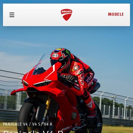
MODELE
MODELE
OFERTE
ECHIPAMENTE
SERVICE
TEST DRIVE
CONFIGURATOR
PRETURI
PANIGALE V4 / V4 S/ V4 R
CONTACT