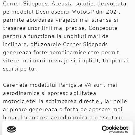
Corner Sidepods. Aceasta solutie, dezvoltata
pe modelul Desmosedici MotoGP din 2021,
permite abordarea virajelor mai stransa si
trasarea unor linii mai precise. Concepute
pentru a functiona la unghiuri mari de
inclinare, difuzoarele Corner Sidepods
genereaza forte aerodinamice care permit
viteze mai mari in viraje si, implicit, timpi mai
scurti pe tur.
Carenele modelului Panigale V4 sunt mai
aerodinamice si sporesc agilitatea
motocicletei la schimbarea directiei, iar noile
aripioare genereaza o forta de apasare mai
buna. Incarcarea aerodinamica a crescut cu
25%, ceea ce se traduce printr-o crestere a
fortei de apasare cu 4,8 kg la viteza de 270