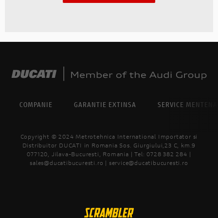
COMPANIE
GARANTIE EXTINSA
SERVICE MENTEN
Copyright © 2024 Metrotehnica International Importator si
Distribuitor DUCATI in Romania Sos. Giurgiului,23 C, km.9
077120, Jilava-Bucuresti, Romania | Tel: 0728 382 284 |
sales@ducatibucuresti.ro | service@ducatibucuresti.ro