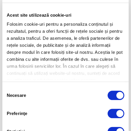
km/h si 6 kg la 300 km/h. Rezultatul este o
imbunatatire semnificativa a stabilitatii la
Acest site utilizează cookie-uri
accelerare si a preciziei la viteze mari.
Folosim cookie-uri pentru a personaliza conținutul și
rezultatul, pentru a oferi funcții de rețele sociale și pentru
Pentru a obtine performanta maxima in curse,
a analiza traficul. De asemenea, le oferă partenerilor de
Panigale V4 R a fost echipat cu o admisie
rețele sociale, de publicitate și de analiză informații
despre modul în care folosiți site-ul nostru. Aceștia le pot
frontala dinamica, dezvoltata in colaborare cu
combina cu alte informații oferite de dvs. sau culese în
Ducati Corse, care creste cantitatea de aer
urma folosirii serviciilor lor. În cazul în care alegeți să
aspirata in motor, ridicand astfel puterea (+1,3
continuați să utilizați website-ul nostru, sunteți de acord
CP) si imbunatatind semnificativ performanta
cu utilizarea modulelor cookie-urilor noastre.
pe liniile drepte.
Selecția
Necesare
consimțământului
Configurația rezervorului, a seii si a scaritelor
ofera pilotului un sprijin mai bun in timpul
Preferinţe
curselor, facilitand adoptarea pozitiei
aerodinamice si imbunatatind controlul la